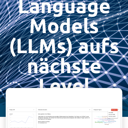
Language
Models
(LLMs) aufs
nächste
Level