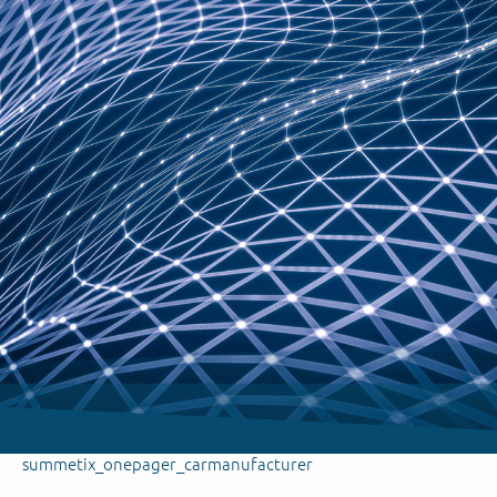
summetix_onepager_carmanufacturer