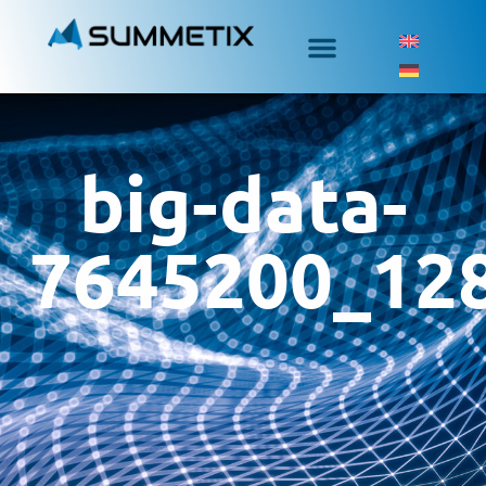
big-data-
7645200_12