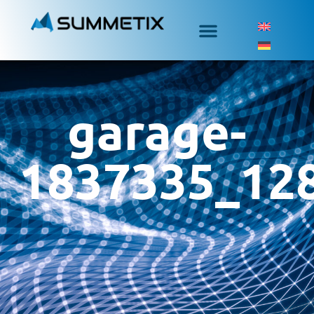
garage-
1837335_12