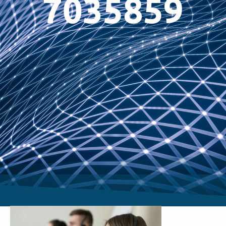
7035859