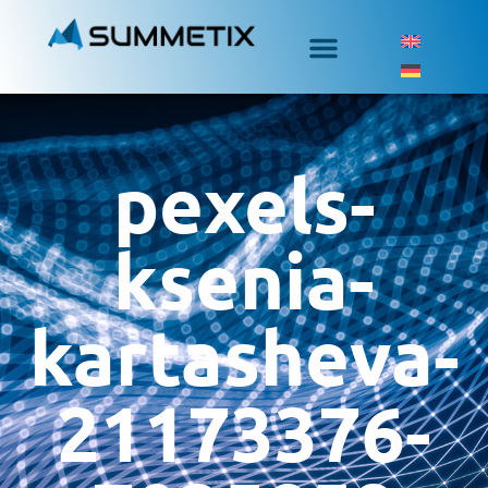
pexels-
ksenia-
kartasheva-
21173376-