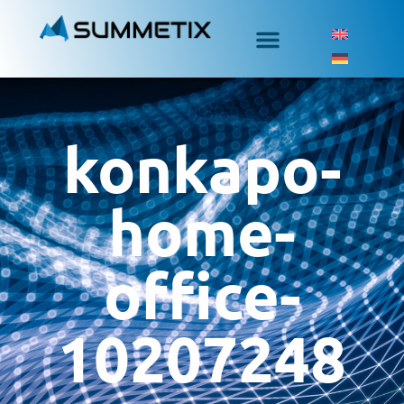
konkapo-
home-
office-
10207248