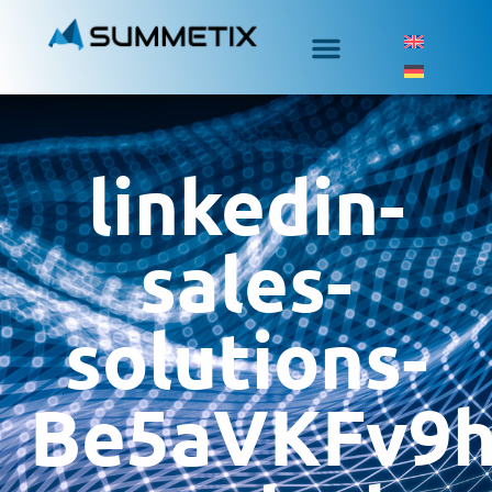
linkedin-
sales-
solutions-
Be5aVKFv9h