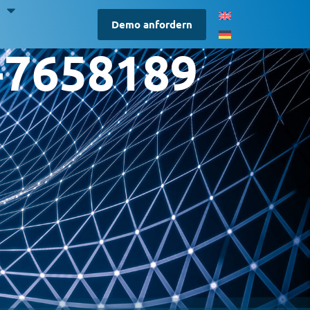
S
Demo anfordern
k-7658189