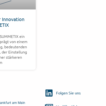
r Innovation
ETIX
r SUMMETIX ein
eprägt von einem
g, bedeutenden
 der Einstellung
ner stärkeren
im
Folgen Sie uns
ankfurt am Main