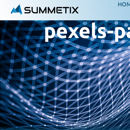
HO
pexels-p