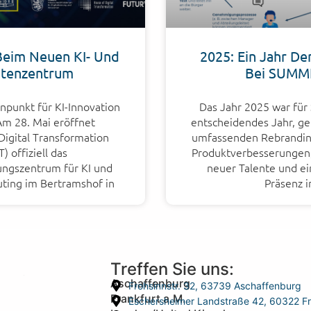
eim Neuen KI- Und
2025: Ein Jahr De
tenzentrum
Bei SUMM
npunkt für KI-Innovation
Das Jahr 2025 war fü
Am 28. Mai eröffnet
entscheidendes Jahr, g
Digital Transformation
umfassenden Rebrandin
) offiziell das
Produktverbesserungen,
ngszentrum für KI und
neuer Talente und ei
ing im Bertramshof in
Präsenz 
Treffen Sie uns:
Aschaffenburg
Frohsinnstr. 32, 63739 Aschaffenburg
Frankfurt a.M.
Eschersheimer Landstraße 42, 60322 Fr