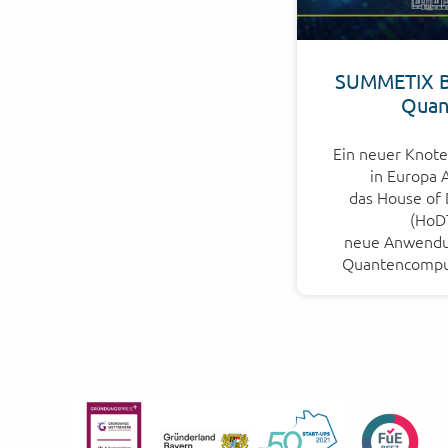
SUMMETIX B
Quan
Ein neuer Knote
in Europa 
das House of 
(HoDT
neue Anwendu
Quantencomput