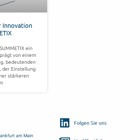
r Innovation
ETIX
r SUMMETIX ein
eprägt von einem
g, bedeutenden
 der Einstellung
ner stärkeren
im
Folgen Sie uns
ankfurt am Main