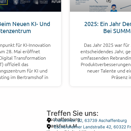
eim Neuen KI- Und
2025: Ein Jahr De
tenzentrum
Bei SUMM
npunkt für KI-Innovation
Das Jahr 2025 war fü
Am 28. Mai eröffnet
entscheidendes Jahr, g
Digital Transformation
umfassenden Rebrandin
) offiziell das
Produktverbesserungen,
ngszentrum für KI und
neuer Talente und ei
ing im Bertramshof in
Präsenz 
Treffen Sie uns:
Aschaffenburg
Frohsinnstr. 32, 63739 Aschaffenburg
Frankfurt a.M.
Eschersheimer Landstraße 42, 60322 Fr