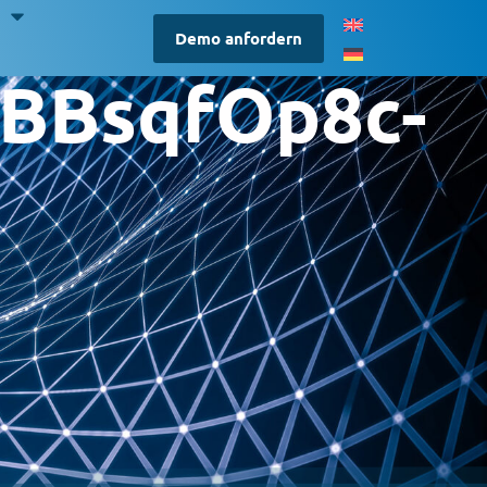
S
Demo anfordern
2BBsqfOp8c-