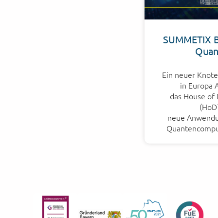
SUMMETIX B
Quan
Ein neuer Knote
in Europa 
das House of 
(HoDT
neue Anwendu
Quantencomput