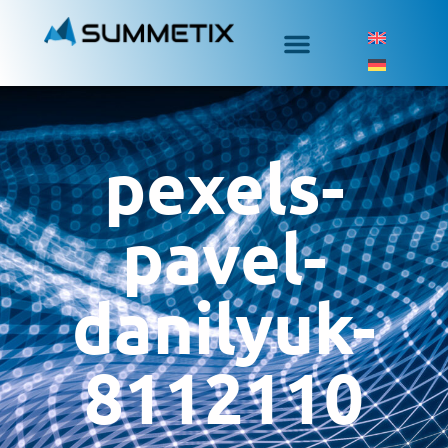
pexels-
pavel-
danilyuk-
8112110