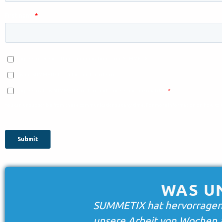
WAS U
et, das
Bei Adesso hilft SUMM
namen,
Produkten und Dienstl