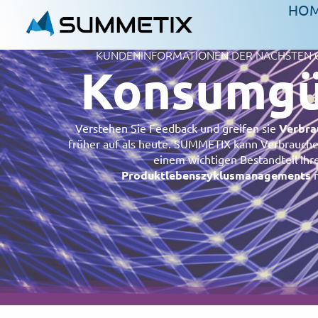
HO
KUNDENINFORMATIONEN DER NÄCHSTEN 
Konsumgü
Verstehen Sie Feedback und
greifen sie
Verbra
früher auf als heute.
SUMMETIX
kann Verbrauche
einem wichtigen Bestandteil Ihr
Produktlebenszyklusmanagements
m