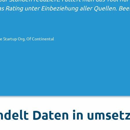
lich zugänglichen Datenquellen ermöglicht uns d
nds schnell und genau einzuschätzen. SUMMETI
etzbare Erkenntnisse zu liefern, die einen ech
Kunden schaffen.
onsultant - Life Sciences
elt Daten in umsetz