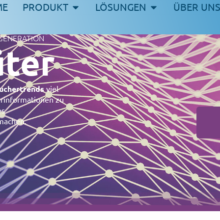
ME
PRODUKT
LÖSUNGEN
ÜBER UN
GENERATION
ter
uchertrends
viel
rinformationen zu
es
achen.