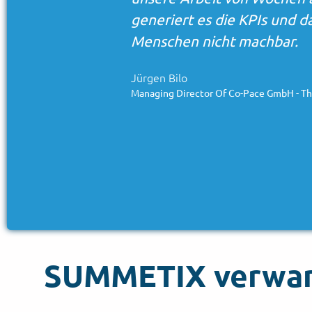
und von
verschiedenen, öffent
Marktstimmung und Tre
ermöglicht es uns, ums
Unternehmen unserer 
Jacqueline Sutter, Principal C
Adesso
SUMMETIX verwand